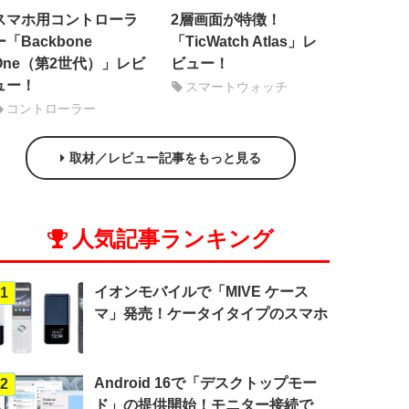
スマホ用コントローラ
2層画面が特徴！
ー「Backbone
「TicWatch Atlas」レ
One（第2世代）」レビ
ビュー！
ュー！
スマートウォッチ
コントローラー
取材／レビュー記事をもっと見る
人気記事ランキング
イオンモバイルで「MIVE ケース
1
マ」発売！ケータイタイプのスマホ
Android 16で「デスクトップモー
2
ド」の提供開始！モニター接続で