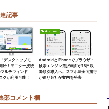
関連記事
Android
16で「デスクトップモ
AndroidとiPhoneでブラウザ・
開始！モニター接続
検索エンジン選択画面が18日以
のマルチウィンド
降順次導入へ。スマホ法全面施行
スクが利用可能！
が迫り各社が案内を発表
集部コメント欄