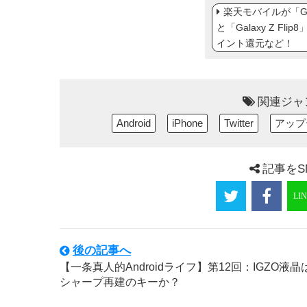
楽天モバイルが「Gal
と「Galaxy Z Fl
イント還元など！
関連ジャ
Android
iPhone
Twitter
アップ
記事をS
後の記事へ
【一条真人的Androidライフ】第12回：IGZO液晶
シャープ再建のキーか？