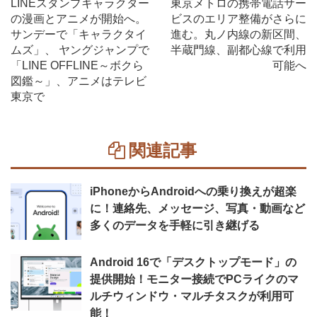
LINEスタンプキャラクター
東京メトロの携帯電話サー
の漫画とアニメが開始へ。
ビスのエリア整備がさらに
サンデーで「キャラクタイ
進む。丸ノ内線の新区間、
ムズ」、 ヤングジャンプで
半蔵門線、副都心線で利用
「LINE OFFLINE～ボクら
可能へ
図鑑～」、アニメはテレビ
東京で
関連記事
iPhoneからAndroidへの乗り換えが超楽
に！連絡先、メッセージ、写真・動画など
多くのデータを手軽に引き継げる
Android 16で「デスクトップモード」の
提供開始！モニター接続でPCライクのマ
ルチウィンドウ・マルチタスクが利用可
能！