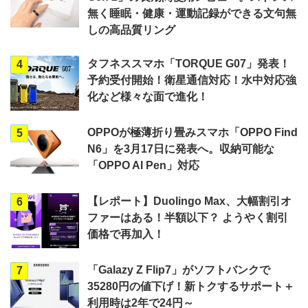
無く睡眠・健康・運動記録ができる文句無
しの高品質リング
タフネススマホ「TORQUE G07」発表！
4
予約受付開始！衛星通信対応！水中対応強
化など様々な面で進化！
OPPOが極薄折り畳みスマホ「OPPO Find
5
N6」を3月17日に発表へ。収納可能な
「OPPO AI Pen」対応
【レポート】Duolingo Max、大幅割引オ
6
ファーはある！半額以下？ ようやく割引
価格で再加入！
「Galazy Z Flip7」がソフトバンクで
7
35280円の値下げ！新トクするサポート＋
利用時は2年で24円～