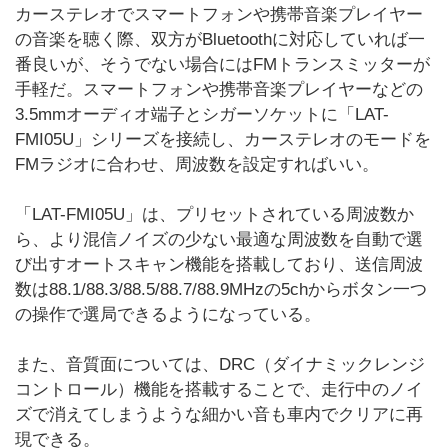
カーステレオでスマートフォンや携帯音楽プレイヤー
の音楽を聴く際、双方がBluetoothに対応していれば一
番良いが、そうでない場合にはFMトランスミッターが
手軽だ。スマートフォンや携帯音楽プレイヤーなどの
3.5mmオーディオ端子とシガーソケットに「LAT-
FMI05U」シリーズを接続し、カーステレオのモードを
FMラジオに合わせ、周波数を設定すればいい。
「LAT-FMI05U」は、プリセットされている周波数か
ら、より混信ノイズの少ない最適な周波数を自動で選
び出すオートスキャン機能を搭載しており、送信周波
数は88.1/88.3/88.5/88.7/88.9MHzの5chからボタン一つ
の操作で選局できるようになっている。
また、音質面については、DRC（ダイナミックレンジ
コントロール）機能を搭載することで、走行中のノイ
ズで消えてしまうような細かい音も車内でクリアに再
現できる。