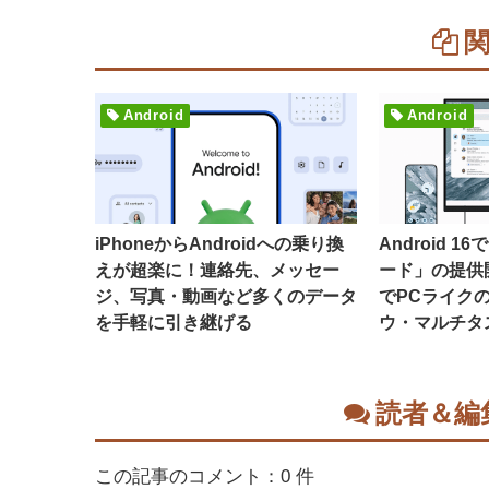
Android
Android
iPhoneからAndroidへの乗り換
Android 
えが超楽に！連絡先、メッセー
ード」の提供
ジ、写真・動画など多くのデータ
でPCライク
を手軽に引き継げる
ウ・マルチタ
読者＆編
この記事のコメント：0 件