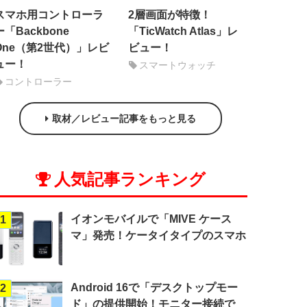
スマホ用コントローラ
2層画面が特徴！
ー「Backbone
「TicWatch Atlas」レ
One（第2世代）」レビ
ビュー！
ュー！
スマートウォッチ
コントローラー
取材／レビュー記事をもっと見る
人気記事ランキング
イオンモバイルで「MIVE ケース
1
マ」発売！ケータイタイプのスマホ
Android 16で「デスクトップモー
2
ド」の提供開始！モニター接続で