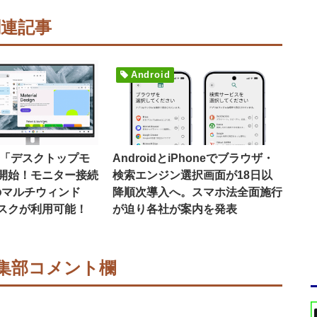
関連記事
Android
16で「デスクトップモ
AndroidとiPhoneでブラウザ・
開始！モニター接続
検索エンジン選択画面が18日以
のマルチウィンド
降順次導入へ。スマホ法全面施行
スクが利用可能！
が迫り各社が案内を発表
集部コメント欄