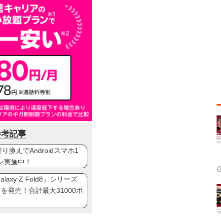
参考記事
換えでAndroidスマホ1
ン実施中！
axy Z Fold8」シリーズ
ip8」を発売！合計最大31000ポ