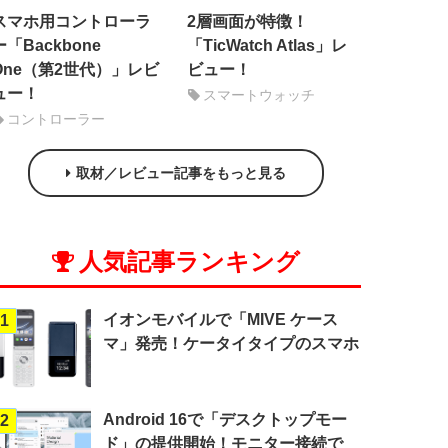
スマホ用コントローラ
2層画面が特徴！
ー「Backbone
「TicWatch Atlas」レ
One（第2世代）」レビ
ビュー！
ュー！
スマートウォッチ
コントローラー
取材／レビュー記事をもっと見る
人気記事ランキング
イオンモバイルで「MIVE ケース
1
マ」発売！ケータイタイプのスマホ
Android 16で「デスクトップモー
2
ド」の提供開始！モニター接続で