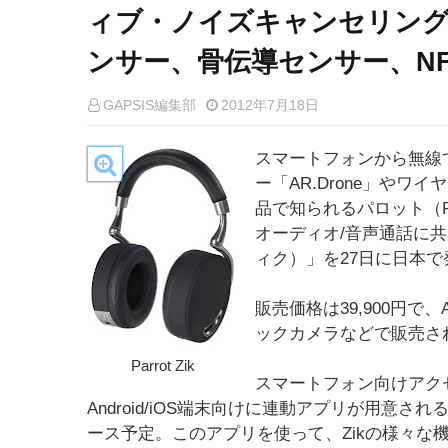
ィブ・ノイズキャンセリング
ンサー、骨伝導センサー、N
GAPSIS編集部
2012年7月18日
スマートフォンから無線
ー「AR.Drone」や
品で知られるパロット（P
オーディオ/音声通話に共
ィク）」を27日に日本で
販売価格は39,900円で、
ックカメラなどで販売さ
Parrot Zik
スマートフォン向けアク
Android/iOS端末向けに連動アプリが用意され
ース予定。このアプリを使って、Zikの様々な