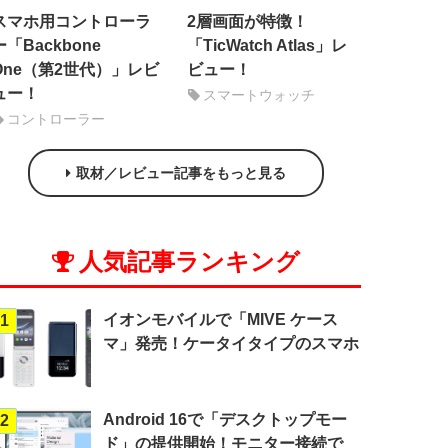
スマホ用コントローラ
2層画面が特徴！
ー「Backbone
「TicWatch Atlas」レ
One（第2世代）」レビ
ビュー！
ュー！
スマートウォッチ
コントローラー
取材／レビュー記事をもっと見る
人気記事ランキング
イオンモバイルで「MIVE ケース
1
マ」発売！ケータイタイプのスマホ
Android 16で「デスクトップモー
2
ド」の提供開始！モニター接続で