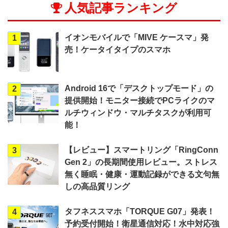
人気記事ランキング
イオンモバイルで「MIVE ケースマ」発
1
売！ケータイタイプのスマホ
Android 16で「デスクトップモード」の
2
提供開始！モニター接続でPCライクのマ
ルチウィンドウ・マルチタスクが利用可
能！
【レビュー】スマートリング「RingConn
3
Gen 2」の長期間使用レビュー。ストレス
無く睡眠・健康・運動記録ができる文句無
しの高品質リング
タフネススマホ「TORQUE G07」発表！
4
予約受付開始！衛星通信対応！水中対応強