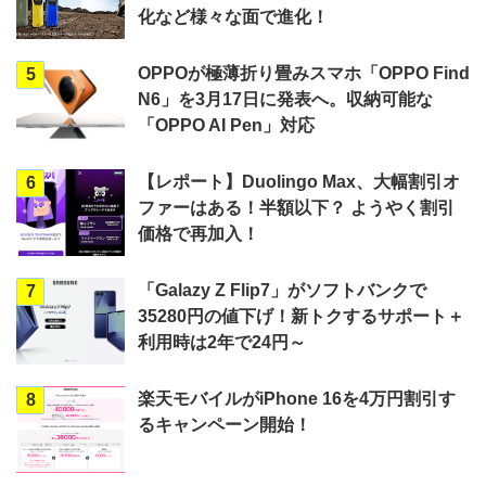
化など様々な面で進化！
OPPOが極薄折り畳みスマホ「OPPO Find
5
N6」を3月17日に発表へ。収納可能な
「OPPO AI Pen」対応
【レポート】Duolingo Max、大幅割引オ
6
ファーはある！半額以下？ ようやく割引
価格で再加入！
「Galazy Z Flip7」がソフトバンクで
7
35280円の値下げ！新トクするサポート＋
利用時は2年で24円～
楽天モバイルがiPhone 16を4万円割引す
8
るキャンペーン開始！