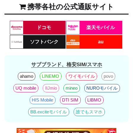
携帯各社の公式通販サイト
ドコモ
楽天モバイル
ソフトバンク
au
サブブランド、格安SIM/スマホ
ahamo
LINEMO
ワイモバイル
povo
UQ mobile
IIJmio
mineo
NUROモバイル
HIS Mobile
DTI SIM
LIBMO
BB.exciteモバイル
誰でもスマホ