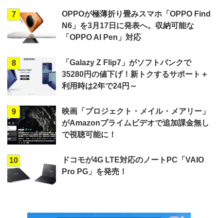
OPPOが極薄折り畳みスマホ「OPPO Find
7
N6」を3月17日に発表へ。収納可能な
「OPPO AI Pen」対応
「Galazy Z Flip7」がソフトバンクで
8
35280円の値下げ！新トクするサポート＋
利用時は2年で24円～
映画「プロジェクト・メイル・メアリー」
9
がAmazonプライムビデオで追加課金無し
で視聴可能に！
ドコモが4G LTE対応のノートPC「VAIO
10
Pro PG」を発売！