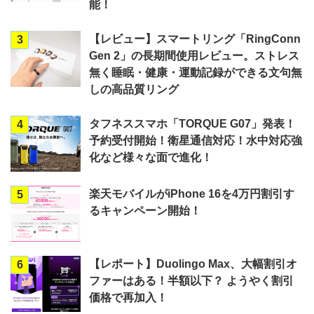
能！
【レビュー】スマートリング「RingConn
3
Gen 2」の長期間使用レビュー。ストレス
無く睡眠・健康・運動記録ができる文句無
しの高品質リング
タフネススマホ「TORQUE G07」発表！
4
予約受付開始！衛星通信対応！水中対応強
化など様々な面で進化！
楽天モバイルがiPhone 16を4万円割引す
5
るキャンペーン開始！
【レポート】Duolingo Max、大幅割引オ
6
ファーはある！半額以下？ ようやく割引
価格で再加入！