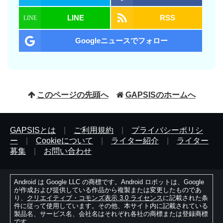
LINE
RSS
Googleニュースでフォロー
このページの先頭へ
GAPSISのホームへ
GAPSISとは
|
ご利用規約
|
プライバシーポリシ
ー
|
Cookieについて
|
ライター紹介
|
ライター
募集
|
お問い合わせ
Android は Google LLC の商標です。Android ロボットは、Google
が作成および提供している作品から複製または変更したものであ
り、
クリエイティブ・コモンズ表示 3.0 ライセンス
に記載された条
件に従って使用しています。その他、本サイト内に記載されている
製品名、サービス名、会社名はそれぞれ各社の商標または登録商標
です。