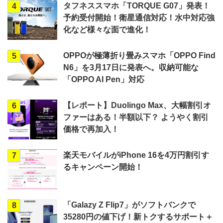
タフネススマホ「TORQUE G07」発表！
4
予約受付開始！衛星通信対応！水中対応強
化など様々な面で進化！
OPPOが極薄折り畳みスマホ「OPPO Find
5
N6」を3月17日に発表へ。収納可能な
「OPPO AI Pen」対応
【レポート】Duolingo Max、大幅割引オ
6
ファーはある！半額以下？ ようやく割引
価格で再加入！
楽天モバイルがiPhone 16を4万円割引す
7
るキャンペーン開始！
「Galazy Z Flip7」がソフトバンクで
8
35280円の値下げ！新トクするサポート＋