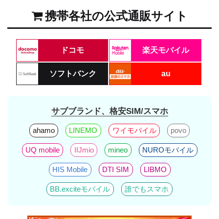
携帯各社の公式通販サイト
ドコモ
楽天モバイル
ソフトバンク
au
サブブランド、格安SIM/スマホ
ahamo
LINEMO
ワイモバイル
povo
UQ mobile
IIJmio
mineo
NUROモバイル
HIS Mobile
DTI SIM
LIBMO
BB.exciteモバイル
誰でもスマホ