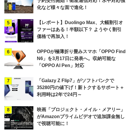
予約受付開始！衛星通信対応！水中対応強
化など様々な面で進化！
【レポート】Duolingo Max、大幅割引オ
5
ファーはある！半額以下？ ようやく割引
価格で再加入！
OPPOが極薄折り畳みスマホ「OPPO Find
6
N6」を3月17日に発表へ。収納可能な
「OPPO AI Pen」対応
「Galazy Z Flip7」がソフトバンクで
7
35280円の値下げ！新トクするサポート＋
利用時は2年で24円～
映画「プロジェクト・メイル・メアリー」
8
がAmazonプライムビデオで追加課金無し
で視聴可能に！