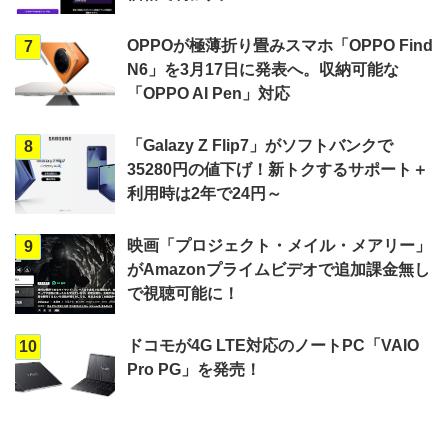
OPPOが極薄折り畳みスマホ「OPPO Find
7
N6」を3月17日に発表へ。収納可能な
「OPPO AI Pen」対応
「Galazy Z Flip7」がソフトバンクで
8
35280円の値下げ！新トクするサポート＋
利用時は2年で24円～
映画「プロジェクト・メイル・メアリー」
9
がAmazonプライムビデオで追加課金無し
で視聴可能に！
ドコモが4G LTE対応のノートPC「VAIO
10
Pro PG」を発売！