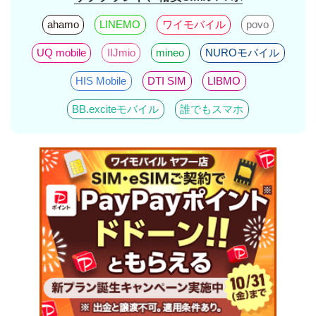
ahamo
LINEMO
ワイモバイル
povo
UQ mobile
IIJmio
mineo
NUROモバイル
HIS Mobile
DTI SIM
LIBMO
BB.exciteモバイル
誰でもスマホ