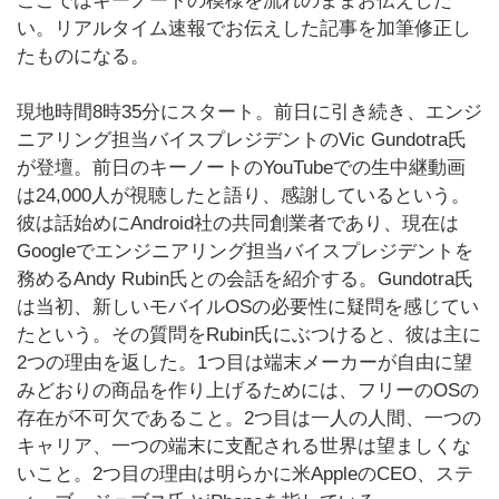
ここではキーノートの模様を流れのままお伝えした
い。リアルタイム速報でお伝えした記事を加筆修正し
たものになる。
現地時間8時35分にスタート。前日に引き続き、エンジ
ニアリング担当バイスプレジデントのVic Gundotra氏
が登壇。前日のキーノートのYouTubeでの生中継動画
は24,000人が視聴したと語り、感謝しているという。
彼は話始めにAndroid社の共同創業者であり、現在は
Googleでエンジニアリング担当バイスプレジデントを
務めるAndy Rubin氏との会話を紹介する。Gundotra氏
は当初、新しいモバイルOSの必要性に疑問を感じてい
たという。その質問をRubin氏にぶつけると、彼は主に
2つの理由を返した。1つ目は端末メーカーが自由に望
みどおりの商品を作り上げるためには、フリーのOSの
存在が不可欠であること。2つ目は一人の人間、一つの
キャリア、一つの端末に支配される世界は望ましくな
いこと。2つ目の理由は明らかに米AppleのCEO、ステ