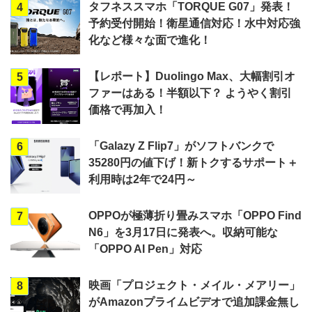
タフネススマホ「TORQUE G07」発表！
4
予約受付開始！衛星通信対応！水中対応強
化など様々な面で進化！
【レポート】Duolingo Max、大幅割引オ
5
ファーはある！半額以下？ ようやく割引
価格で再加入！
「Galazy Z Flip7」がソフトバンクで
6
35280円の値下げ！新トクするサポート＋
利用時は2年で24円～
OPPOが極薄折り畳みスマホ「OPPO Find
7
N6」を3月17日に発表へ。収納可能な
「OPPO AI Pen」対応
映画「プロジェクト・メイル・メアリー」
8
がAmazonプライムビデオで追加課金無し