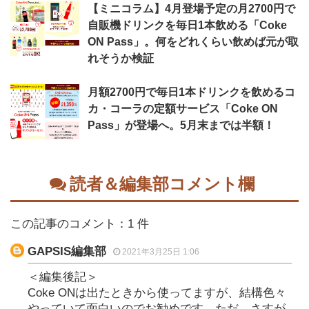
【ミニコラム】4月登場予定の月2700円で
自販機ドリンクを毎日1本飲める「Coke
ON Pass」。何をどれくらい飲めば元が取
れそうか検証
月額2700円で毎日1本ドリンクを飲めるコ
カ・コーラの定額サービス「Coke ON
Pass」が登場へ。5月末までは半額！
読者＆編集部コメント欄
この記事のコメント：1 件
GAPSIS編集部
2021年3月25日 1:06
＜編集後記＞
Coke ONは出たときから使ってますが、結構色々
やっていて面白いのでお勧めです。ただ、さすが