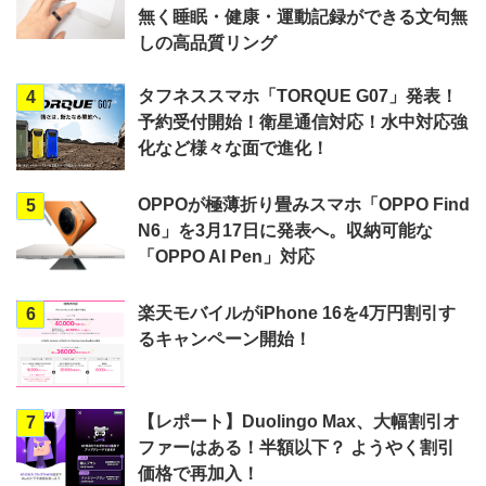
無く睡眠・健康・運動記録ができる文句無
しの高品質リング
タフネススマホ「TORQUE G07」発表！
4
予約受付開始！衛星通信対応！水中対応強
化など様々な面で進化！
OPPOが極薄折り畳みスマホ「OPPO Find
5
N6」を3月17日に発表へ。収納可能な
「OPPO AI Pen」対応
楽天モバイルがiPhone 16を4万円割引す
6
るキャンペーン開始！
【レポート】Duolingo Max、大幅割引オ
7
ファーはある！半額以下？ ようやく割引
価格で再加入！