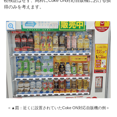
較検証はせず、純粋にCoke ON対応自販機における損
得のみを考えます。
＜▲図：近くに設置されていたCoke ON対応自販機の例＞