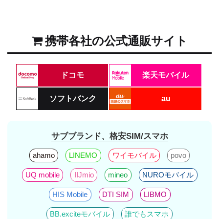
携帯各社の公式通販サイト
ドコモ
楽天モバイル
ソフトバンク
au
サブブランド、格安SIM/スマホ
ahamo
LINEMO
ワイモバイル
povo
UQ mobile
IIJmio
mineo
NUROモバイル
HIS Mobile
DTI SIM
LIBMO
BB.exciteモバイル
誰でもスマホ