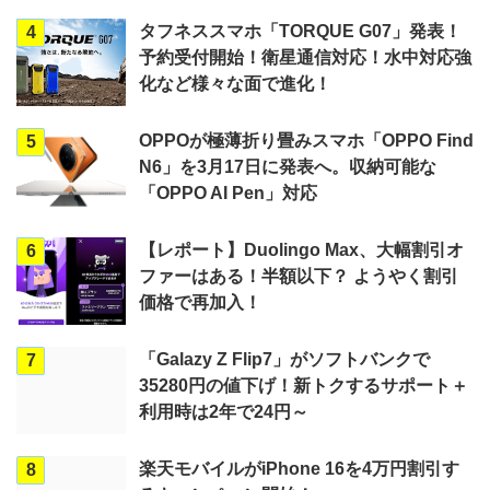
タフネススマホ「TORQUE G07」発表！
4
予約受付開始！衛星通信対応！水中対応強
化など様々な面で進化！
OPPOが極薄折り畳みスマホ「OPPO Find
5
N6」を3月17日に発表へ。収納可能な
「OPPO AI Pen」対応
【レポート】Duolingo Max、大幅割引オ
6
ファーはある！半額以下？ ようやく割引
価格で再加入！
「Galazy Z Flip7」がソフトバンクで
7
35280円の値下げ！新トクするサポート＋
利用時は2年で24円～
楽天モバイルがiPhone 16を4万円割引す
8