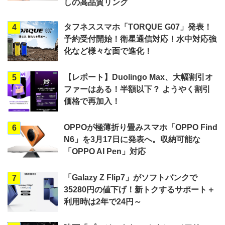
しの高品質リング
タフネススマホ「TORQUE G07」発表！
4
予約受付開始！衛星通信対応！水中対応強
化など様々な面で進化！
【レポート】Duolingo Max、大幅割引オ
5
ファーはある！半額以下？ ようやく割引
価格で再加入！
OPPOが極薄折り畳みスマホ「OPPO Find
6
N6」を3月17日に発表へ。収納可能な
「OPPO AI Pen」対応
「Galazy Z Flip7」がソフトバンクで
7
35280円の値下げ！新トクするサポート＋
利用時は2年で24円～