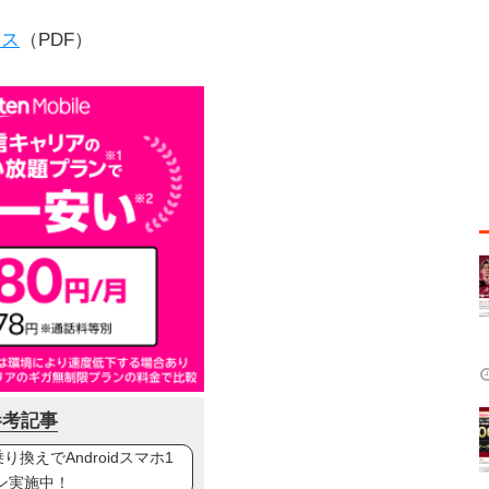
ース
（PDF）
参考記事
換えでAndroidスマホ1
ン実施中！