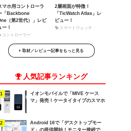
スマホ用コントローラ
2層画面が特徴！
ー「Backbone
「TicWatch Atlas」レ
One（第2世代）」レビ
ビュー！
ュー！
スマートウォッチ
コントローラー
取材／レビュー記事をもっと見る
人気記事ランキング
イオンモバイルで「MIVE ケース
1
マ」発売！ケータイタイプのスマホ
Android 16で「デスクトップモー
2
ド」の提供開始！モニター接続で