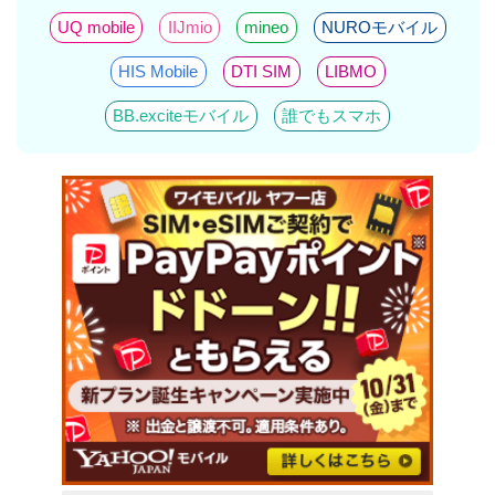
UQ mobile
IIJmio
mineo
NUROモバイル
HIS Mobile
DTI SIM
LIBMO
BB.exciteモバイル
誰でもスマホ