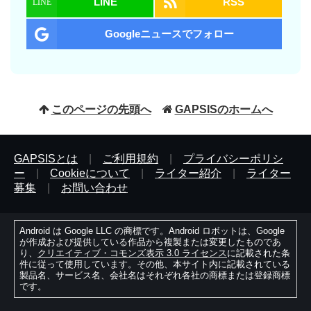
LINE
RSS
Googleニュースでフォロー
このページの先頭へ
GAPSISのホームへ
GAPSISとは
|
ご利用規約
|
プライバシーポリシ
ー
|
Cookieについて
|
ライター紹介
|
ライター
募集
|
お問い合わせ
Android は Google LLC の商標です。Android ロボットは、Google
が作成および提供している作品から複製または変更したものであ
り、
クリエイティブ・コモンズ表示 3.0 ライセンス
に記載された条
件に従って使用しています。その他、本サイト内に記載されている
製品名、サービス名、会社名はそれぞれ各社の商標または登録商標
です。