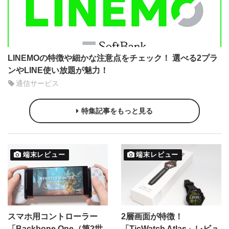
LINEMOの特徴や細かな注意点をチェック！ 選べる2プラ
ンやLINE使い放題が魅力！
通信サービス
特集記事をもっと見る
端末レビュー
端末レビュー
スマホ用コントローラー
2層画面が特徴！
「Backbone One（第2世
「TicWatch Atlas」レビュ