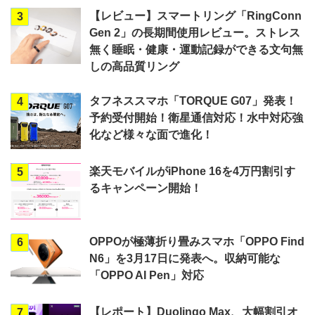
【レビュー】スマートリング「RingConn
3
Gen 2」の長期間使用レビュー。ストレス
無く睡眠・健康・運動記録ができる文句無
しの高品質リング
タフネススマホ「TORQUE G07」発表！
4
予約受付開始！衛星通信対応！水中対応強
化など様々な面で進化！
楽天モバイルがiPhone 16を4万円割引す
5
るキャンペーン開始！
OPPOが極薄折り畳みスマホ「OPPO Find
6
N6」を3月17日に発表へ。収納可能な
「OPPO AI Pen」対応
【レポート】Duolingo Max、大幅割引オ
7