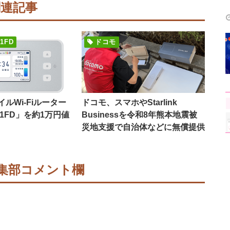
関連記事
51FD
ドコモ
ルWi-Fiルーター
ドコモ、スマホやStarlink
M51FD」を約1万円値
Businessを令和8年熊本地震被
災地支援で自治体などに無償提供
集部コメント欄