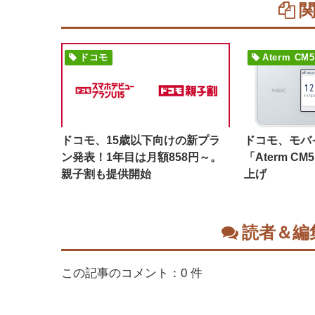
ドコモ
Aterm CM
ドコモ、15歳以下向けの新プラ
ドコモ、モバイ
ン発表！1年目は月額858円～。
「Aterm C
親子割も提供開始
上げ
読者＆編
この記事のコメント：0 件