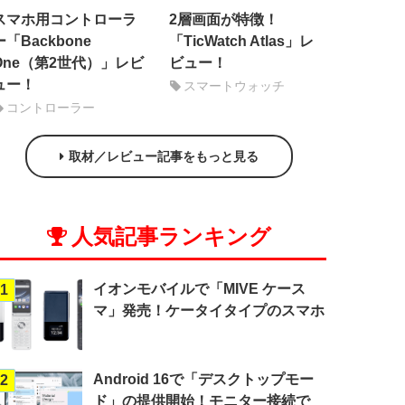
スマホ用コントローラ
2層画面が特徴！
ー「Backbone
「TicWatch Atlas」レ
One（第2世代）」レビ
ビュー！
ュー！
スマートウォッチ
コントローラー
取材／レビュー記事をもっと見る
人気記事ランキング
イオンモバイルで「MIVE ケース
1
マ」発売！ケータイタイプのスマホ
Android 16で「デスクトップモー
2
ド」の提供開始！モニター接続で