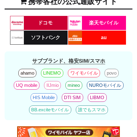
携帯各社の公式通販サイト
ドコモ
楽天モバイル
ソフトバンク
au
サブブランド、格安SIM/スマホ
ahamo
LINEMO
ワイモバイル
povo
UQ mobile
IIJmio
mineo
NUROモバイル
HIS Mobile
DTI SIM
LIBMO
BB.exciteモバイル
誰でもスマホ