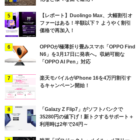
【レポート】Duolingo Max、大幅割引オ
5
ファーはある！半額以下？ ようやく割引
価格で再加入！
OPPOが極薄折り畳みスマホ「OPPO Find
6
N6」を3月17日に発表へ。収納可能な
「OPPO AI Pen」対応
楽天モバイルがiPhone 16を4万円割引す
7
るキャンペーン開始！
「Galazy Z Flip7」がソフトバンクで
8
35280円の値下げ！新トクするサポート＋
利用時は2年で24円～