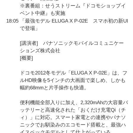
※裏番組：せうストリーム『ドコモショップイ
ベント中継』も実施
18:05
「最強モデル ELUGA X P-02E スマホ初の新UI
で登場」
[講演者] パナソニックモバイルコミュニケー
ションズ株式会社
[概要]
ドコモ2012冬モデル「ELUGA X P-02E」は、フ
ルHD映像を5インチの大画面で楽しめ、しかも
幅約68mmと片手操作も快適。
便利機能全部入りに加え、2,320mAhの大容量バ
ッテリーと高速化された「おくだけ充電Qi（チ
ィ）」に対応。スマート家電との連携やパナソ
ニックでお馴染みのエコモード搭載と、最強ハ
イスペックモデルとして仕上がっている。