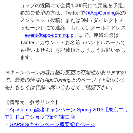
ョップの近隣にて会費4,000円にて実施を予定。
参加ご希望の方は、Twitterで
@AppComing
宛の
メンション（投稿）またはDM（ダイレクトメ
ッセージ）にて連絡。もしくはメールアドレス
「
event@app-coming.jp
」まで。連絡の際は
Twitterアカウント・お名前（ハンドルネームで
も構いません）を記載頂けますようお願い致し
ます。
※キャンペーン内容は随時変更の可能性がありますの
で、最新の情報はAppComing上のページ（下記リンク
先）もしくは店舗へ問い合わせてご確認下さい。
【情報元、参考リンク】
・
AppComing読者キャンペーン Spring 2013【東京エリ
ア】ドコモショップ新宿東口店
・
GAPSIS/キャンペーン概要紹介ページ