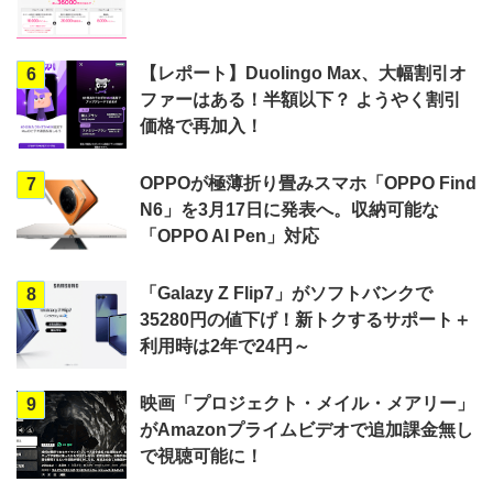
【レポート】Duolingo Max、大幅割引オ
6
ファーはある！半額以下？ ようやく割引
価格で再加入！
OPPOが極薄折り畳みスマホ「OPPO Find
7
N6」を3月17日に発表へ。収納可能な
「OPPO AI Pen」対応
「Galazy Z Flip7」がソフトバンクで
8
35280円の値下げ！新トクするサポート＋
利用時は2年で24円～
映画「プロジェクト・メイル・メアリー」
9
がAmazonプライムビデオで追加課金無し
で視聴可能に！