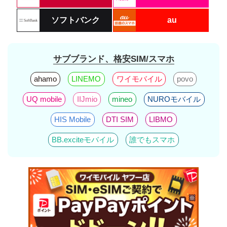
ソフトバンク
au
サブブランド、格安SIM/スマホ
ahamo
LINEMO
ワイモバイル
povo
UQ mobile
IIJmio
mineo
NUROモバイル
HIS Mobile
DTI SIM
LIBMO
BB.exciteモバイル
誰でもスマホ