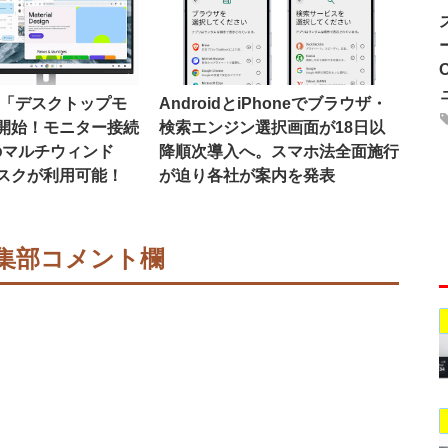
16で「デスクトップモ
AndroidとiPhoneでブラウザ・
開始！モニター接続
検索エンジン選択画面が18日以
のマルチウィンド
降順次導入へ。スマホ法全面施行
スクが利用可能！
が迫り各社が案内を発表
集部コメント欄