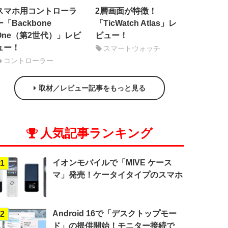
スマホ用コントローラ
2層画面が特徴！
ー「Backbone
「TicWatch Atlas」レ
One（第2世代）」レビ
ビュー！
ュー！
スマートウォッチ
コントローラー
取材／レビュー記事をもっと見る
人気記事ランキング
イオンモバイルで「MIVE ケース
1
マ」発売！ケータイタイプのスマホ
Android 16で「デスクトップモー
2
ド」の提供開始！モニター接続で