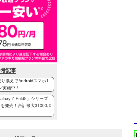
参考記事
換えでAndroidスマホ1
ン実施中！
axy Z Fold8」シリーズ
ip8」を発売！合計最大31000ポ