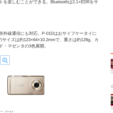
むことができる。Bluetoothは2.1+EDRをサ
外線通信にも対応。P-01Dはおサイフケータイに
イズは約123×64×10.2mmで、重さは約128g。カ
ド・マゼンタの3色展開。
ラー：ゴールド