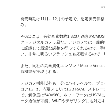
カ
発売時期は11月～12月の予定で、想定実売価
み。
P-02Dには、有効画素数約1,320万画素のC
クトデジタルカメラ風だ。デジカメでは一般的
に認識して最適な調整を行ってくれるので、手
い、非常に明るいフラッシュも搭載するので、
また、同社の高画質化エンジン「Mobile Ve
影機能が実現される。
デジカメ機能以外も十分にハイレベルで、プロセッサは米T
コア1GHz、内蔵メモリは1GB RAM、ストレ
で、解像度は540×960。ネットワークはHSPAに
ータ通信が可能。Wi-Fiやテザリングにも対応す