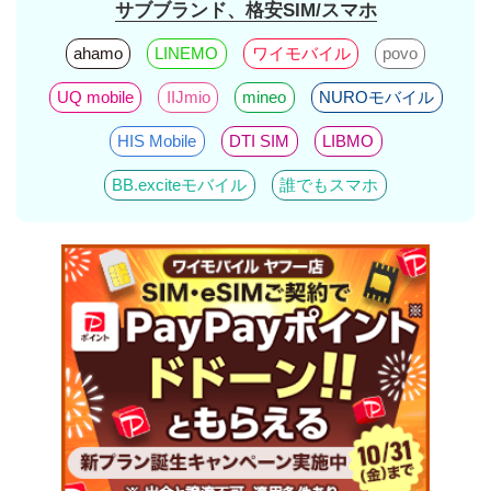
サブブランド、格安SIM/スマホ
ahamo
LINEMO
ワイモバイル
povo
UQ mobile
IIJmio
mineo
NUROモバイル
HIS Mobile
DTI SIM
LIBMO
BB.exciteモバイル
誰でもスマホ